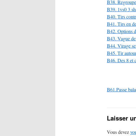
B38. Regroupem
B39. 1vs0 3 sh
B40. Tirs contr
B41. Tirs en d
B42. Options de
B43. Vague de t
B44. Virage ser
B45. Tir autour
B46. Des 8 et d
B61.Passe balay
Laisser u
Vous devez
vo