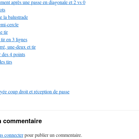
ent après une passe en diagonale et 2 vs 0
ots
e la balustrade
emi-cercle
 tir
ir en 3 lignes
ré, une-deux et tir
 des 4 points
es tirs
ée coup droit et réception de passe
n commentaire
us connecter
pour publier un commentaire.