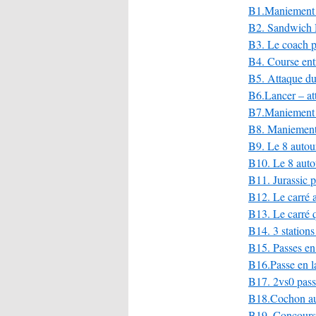
B1.Maniement d
B2. Sandwich D
B3. Le coach 
B4. Course entr
B5. Attaque du
B6.Lancer – at
B7.Maniement 
B8. Maniement 
B9. Le 8 autou
B10. Le 8 auto
B11. Jurassic 
B12. Le carré 
B13. Le carré
B14. 3 stations
B15. Passes en
B16.Passe en la
B17. 2vs0 passes
B18.Cochon au
B19. Concours