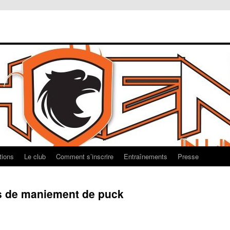
tions
Le club
Comment s’inscrire
Entraînements
Presse
s de maniement de puck