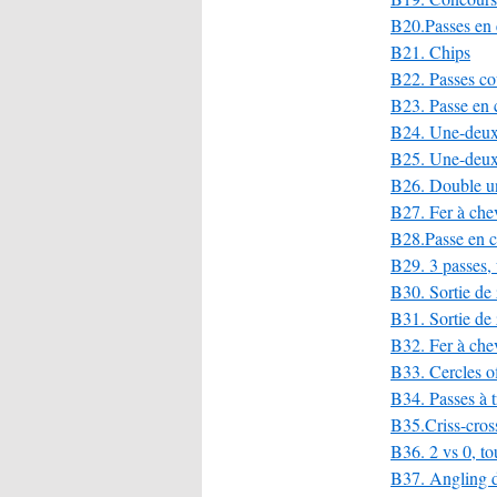
B20.Passes en 
B21. Chips
B22. Passes cou
B23. Passe en c
B24. Une-deux 
B25. Une-deux,
B26. Double u
B27. Fer à che
B28.Passe en ca
B29. 3 passes, 
B30. Sortie de
B31. Sortie de
B32. Fer à che
B33. Cercles off
B34. Passes à tr
B35.Criss-cros
B36. 2 vs 0, to
B37. Angling d