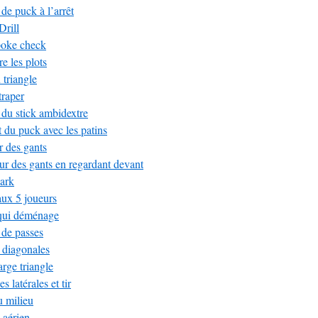
e puck à l’arrêt
rill
poke check
e les plots
 triangle
traper
du stick ambidextre
du puck avec les patins
r des gants
ur des gants en regardant devant
park
aux 5 joueurs
 qui déménage
 de passes
 diagonales
rge triangle
 latérales et tir
 milieu
 aérien