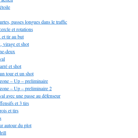
étoile
rtes, passes longues dans le traffic
ercle et rotations
et tir au but
 virage et shot
ne-deux
val
rré et shot
un tour et un shot
 zone – Up – preliminaire
 zone – Up – preliminaire 2
val avec une passe au défenseur
ensifs et 3 tirs
ois et tirs
s
ur autour du plot
rill