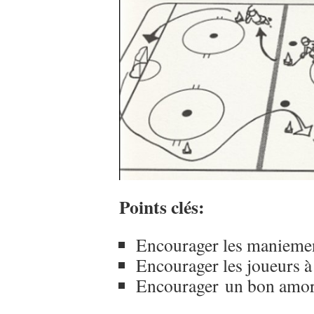
Points clés:
Encourager les maniement
Encourager les joueurs à 
Encourager un bon amort