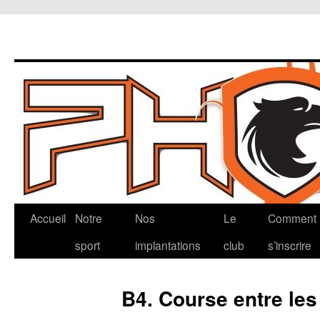
Aller
Accueil
Notre
Nos
Le
Comment
au
sport
implantations
club
s’inscrire
contenu
B4. Course entre les