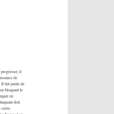
progresser, il
aissance de
l fait partie de
 en bloquant le
rquer en
ttaquant doit
e créée.