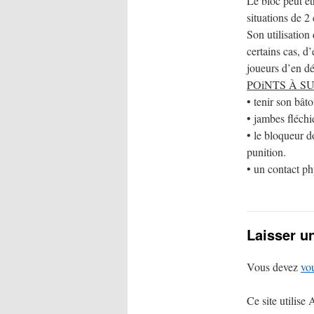
Le bloc peut êt
situations de 2 
Son utilisation
certains cas, d
joueurs d’en dé
POiNTS À S
• tenir son bât
• jambes fléchie
• le bloqueur d
punition.
• un contact ph
Laisser u
Vous devez
vo
Ce site utilise