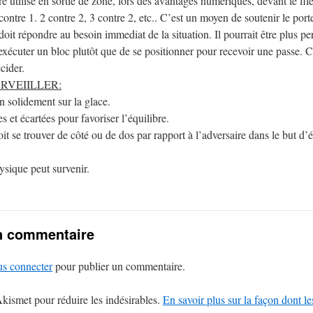
re utilisé en sortie de zone, lors des avantages numériques, devant le file
contre 1. 2 contre 2, 3 contre 2, etc.. C’est un moyen de soutenir le porte
 doit répondre au besoin immediat de la situation. Il pourrait être plus pe
’exécuter un bloc plutôt que de se positionner pour recevoir une passe. C
cider.
URVEIILLER:
on solidement sur la glace.
s et écartées pour favoriser l’équilibre.
oit se trouver de côté ou de dos par rapport à l’adversaire dans le but d’
ysique peut survenir.
n commentaire
us connecter
pour publier un commentaire.
 Akismet pour réduire les indésirables.
En savoir plus sur la façon dont l