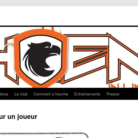
tions
Le club
Comment s’inscrire
Entraînements
Presse
ur un joueur