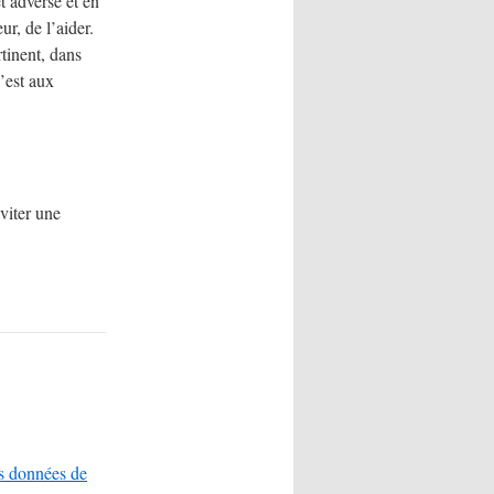
t adverse et en
ur, de l’aider.
rtinent, dans
’est aux
éviter une
es données de