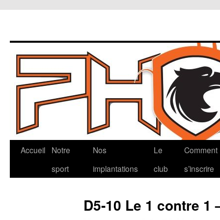
Aller
Accueil
Notre
Nos
Le
Comment
au
sport
implantations
club
s’inscrire
contenu
D5-10 Le 1 contre 1 –