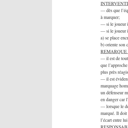
INTERVENTI
— dès que l’équ
à marquer;
— si le joueur i
— si le joueur 
a) se place enc
b) oriente son 
REMA
RQUE
— il est de to
que l’approche 
plus près réagi
— il est éviden
marquage homme
un défenseur ma
en danger car l
— lorsque le dé
marqué. Il doit
l’écart entre l
RESPONSABILITE