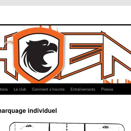
tions
Le club
Comment s’inscrire
Entraînements
Presse
marquage individuel