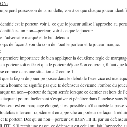
ON:
ipe perd possession de la rondelle, voir à ce que chaque joueur identif
dentifié est le porteur, voir à ce que le joueur utilise l’approche au port
identifié est un non—porteur, voir à ce que le joueur:
re l’adversaire marqué et le but défendu
corps de façon à voir du coin de l’oeil le porteur et le joueur marqué.
:
ute première importance de bien appliquer la deuxième regle de marquag
au porteur soit ratée et que le porteur déjoue Son couvreur, il faut que l
sse comme dans une situation a 2 contre 1.
t que la façon de jouer proposée dans le début de l’exercice est inadéqu
 à homme ne signifie pas que le défenseur devienne l’ombre du joueu
rque un non—porteur de façon serrée lorsque ce dernier est hors de l’en
’attaquant pourra facilement s’esquiver et pénétrer dans l’enclave sans êtr
fenseur est en marquage éloigné, il est possible qu’il concède la passe v
 toutefois intervenir rapidement en approche au porteur de façon à réd
ui et le porteur. Des qu’un non—porteur est IDENTIFIE par un défenseur, 
. S’il reçoit une passe, ce défenseur est celui qui fait l’approche au