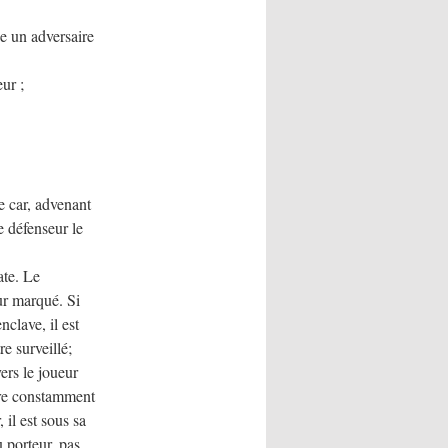
ie un adversaire
eur ;
e car, advenant
e défenseur le
ate. Le
r marqué. Si
clave, il est
e surveillé;
ers le joueur
uire constamment
il est sous sa
 porteur, pas