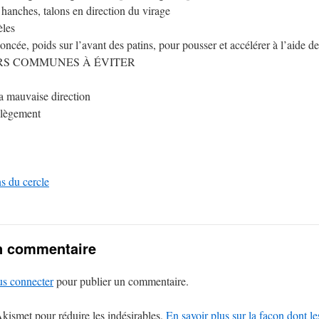
 hanches, talons en direction du virage
èles
oncée, poids sur l’avant des patins, pour pousser et accélérer à l’aide d
URS COMMUNES À ÉVITER
a mauvaise direction
llègement
s du cercle
n commentaire
us connecter
pour publier un commentaire.
 Akismet pour réduire les indésirables.
En savoir plus sur la façon dont l