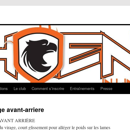
tions
Le club
Comment s’inscrire
Entraînements
Presse
ge avant-arriere
 AVANT ARRIÈRE
u virage, court glissement pour alléger le poids sur les lames