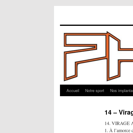
Accueil
Notre sport
Nos implanta
Aller
au
14 – Vira
contenu
14. VIRAGE
1. À l’amorce d