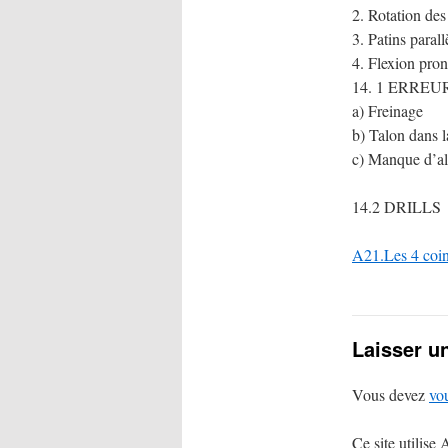
2. Rotation des
3. Patins parall
4. Flexion pron
14. 1 ERRE
a) Freinage
b) Talon dans l
c) Manque d’a
14.2 DRILLS
A21.Les 4 coin
Laisser u
Vous devez
vo
Ce site utilise