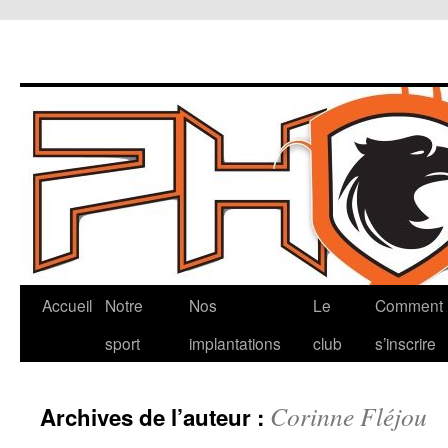
Aller
Accueil
Notre
Nos
Le
Comment
au
sport
implantations
club
s’inscrire
contenu
Corinne Fléjou
Archives de l’auteur :