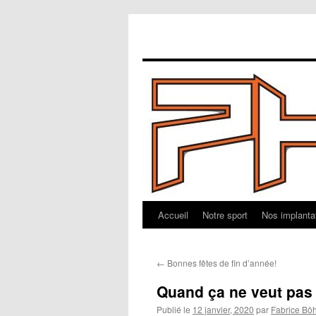
Accueil
Notre sport
Nos implanta
Aller
au
←
Bonnes fêtes de fin d’année!
contenu
Quand ça ne veut pas
Publié le
12 janvier, 2020
par
Fabrice Bö