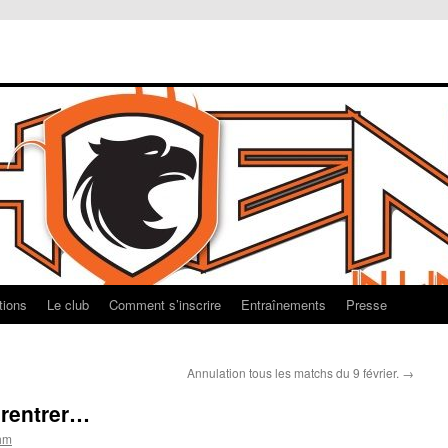
tions
Le club
Comment s’inscrire
Entraînements
Presse
Annulation tous les matchs du 9 février.
→
 rentrer…
hm