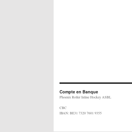
Compte en Banque
Phoenix Roller Inline Hockey ASBL
CBC
IBAN: BE31 7320 7601 9355