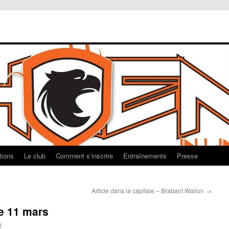
tions
Le club
Comment s’inscrire
Entraînements
Presse
Article dans la capitale – Brabant Wallon
→
e 11 mars
m