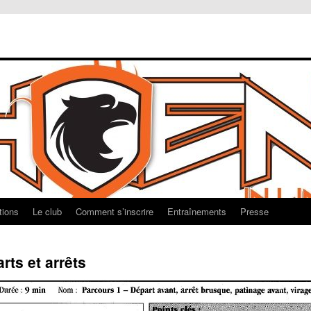
tions
Le club
Comment s’inscrire
Entraînements
Presse
rts et arrêts