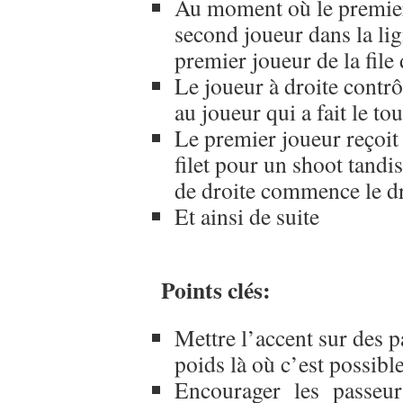
Au moment où le premier 
second joueur dans la li
premier joueur de la file 
Le joueur à droite contrô
au joueur qui a fait le to
Le premier joueur reçoit 
filet pour un shoot tandi
de droite commence le dri
Et ainsi de suite
Points clés:
Mettre l’accent sur des p
poids là où c’est possibl
Encourager les passeurs 