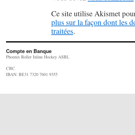
Ce site utilise Akismet pour
plus sur la façon dont les
traitées
.
Compte en Banque
Phoenix Roller Inline Hockey ASBL
CBC
IBAN: BE31 7320 7601 9355