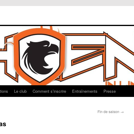
tions
Le club
Comment s’inscrire
Entraînements
Presse
Fin de saison
→
ras