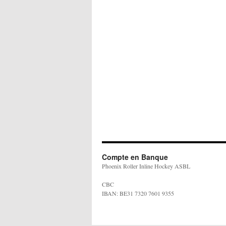
Compte en Banque
Phoenix Roller Inline Hockey ASBL
CBC
IBAN: BE31 7320 7601 9355