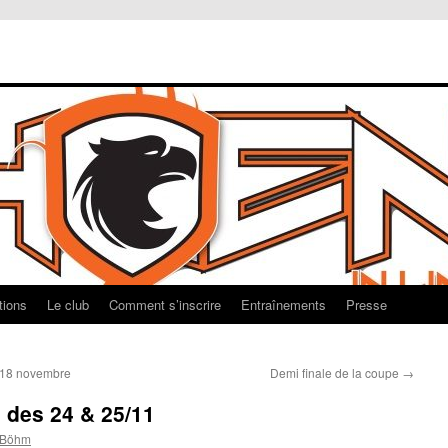
tions
Le club
Comment s’inscrire
Entraînements
Presse
 18 novembre
Demi finale de la coupe
→
 des 24 & 25/11
 Böhm