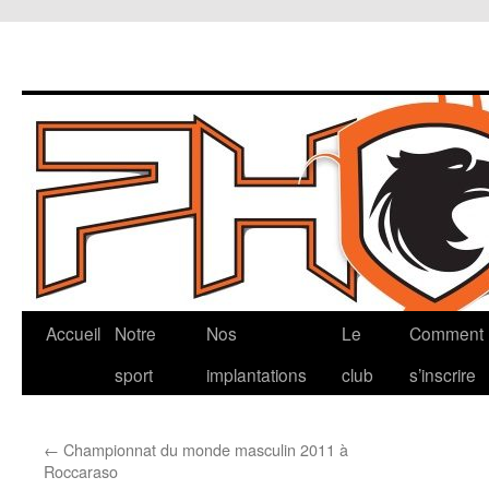
Aller
Accueil
Notre
Nos
Le
Comment
au
sport
implantations
club
s’inscrire
contenu
←
Championnat du monde masculin 2011 à
Roccaraso