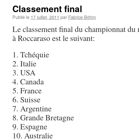
Classement final
Publié le
17 juillet, 2011
par
Fabrice Böhm
Le classement final du championnat d
à Roccaraso est le suivant:
1. Tchéquie
2. Italie
3. USA
4. Canada
5. France
6. Suisse
7. Argentine
8. Grande Bretagne
9. Espagne
10. Australie