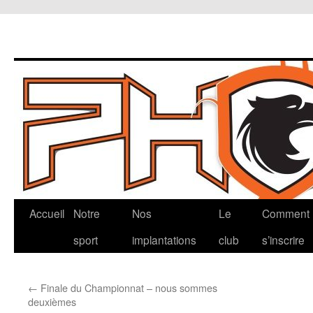
Aller
Accueil
Notre
Nos
Le
Comment
au
sport
implantations
club
s’inscrire
contenu
←
Finale du Championnat – nous sommes
deuxièmes