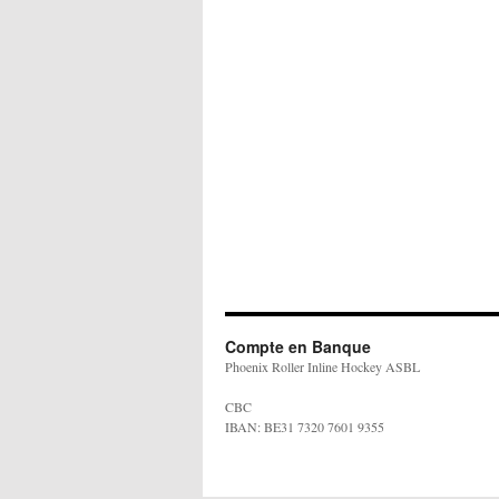
Compte en Banque
Phoenix Roller Inline Hockey ASBL
CBC
IBAN: BE31 7320 7601 9355