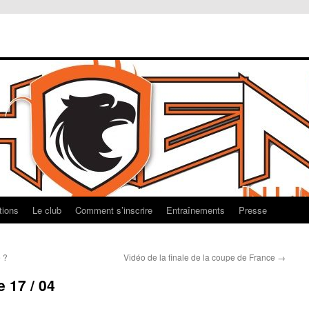
tions
Le club
Comment s’inscrire
Entraînements
Presse
 ?
Vidéo de la finale de la coupe de France
→
 17 / 04