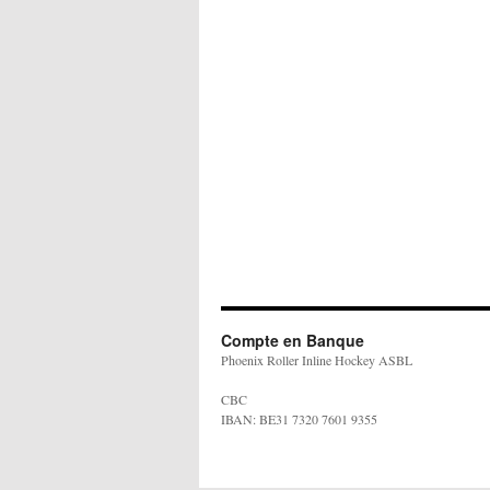
Compte en Banque
Phoenix Roller Inline Hockey ASBL
CBC
IBAN: BE31 7320 7601 9355