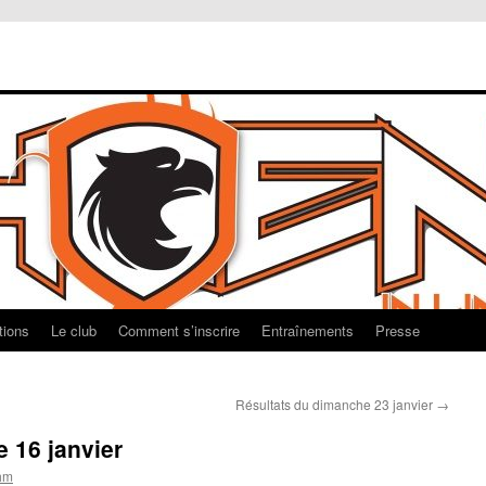
tions
Le club
Comment s’inscrire
Entraînements
Presse
Résultats du dimanche 23 janvier
→
 16 janvier
hm