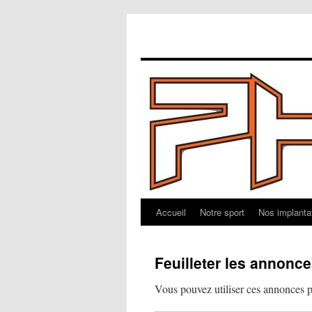
Accueil
Notre sport
Nos implanta
Aller
au
Feuilleter les annonc
contenu
Vous pouvez utiliser ces annonces p