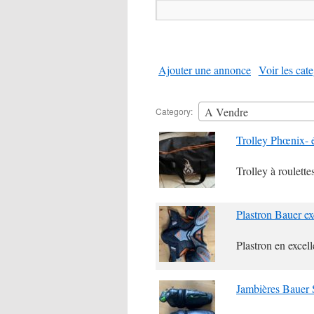
Search
for:
Ajouter une annonce
Voir les cat
A Vendre
Category:
Trolley Phœnix- 
Trolley à roulette
Plastron Bauer ex
Plastron en excell
Jambières Bauer