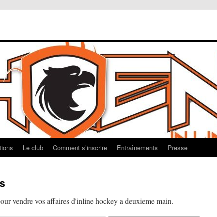
tions
Le club
Comment s’inscrire
Entraînements
Presse
es
our vendre vos affaires d'inline hockey a deuxieme main.