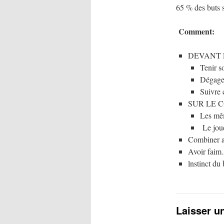
65 % des buts s
Comment:
DEVANT 
Tenir so
Dégager
Suivre 
SUR LE 
Les mêm
Le joue
Combiner av
Avoir fai
lnstinct du
Laisser u