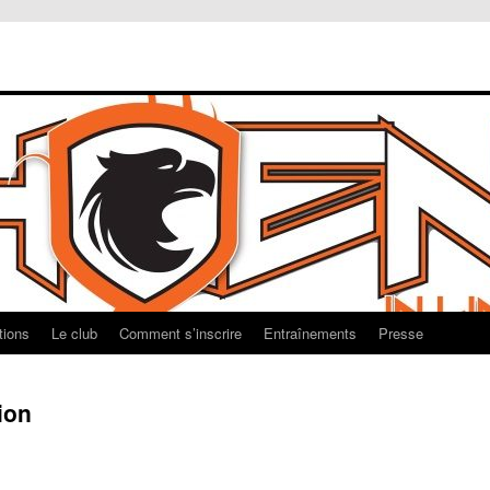
tions
Le club
Comment s’inscrire
Entraînements
Presse
ion