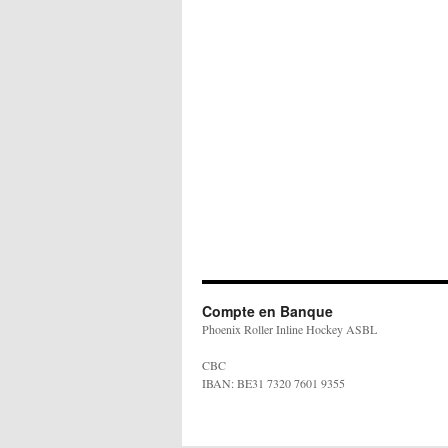
Compte en Banque
Phoenix Roller Inline Hockey ASBL
CBC
IBAN: BE31 7320 7601 9355