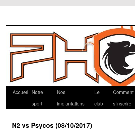
Aller
Accueil
Notre
Nos
Le
Comment
au
sport
implantations
club
s’inscrire
contenu
N2 vs Psycos (08/10/2017)