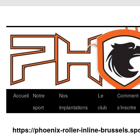
Aller
Accueil
Notre
Nos
Le
Comment
au
sport
implantations
club
s’inscrire
contenu
https://phoenix-roller-inline-brussels.sp