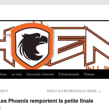
tions
Le club
Comment s’inscrire
Entraînements
Presse
03 !!!
NOS U 15 A 80 MINUTES DU GRAAL
→
es Phoenix remportent la petite finale
m