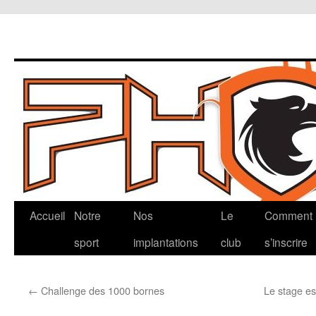
Aller
Accueil
Notre
Nos
Le
Comment
au
sport
implantations
club
s’inscrire
contenu
←
Challenge des 1000 bornes
Le stage es