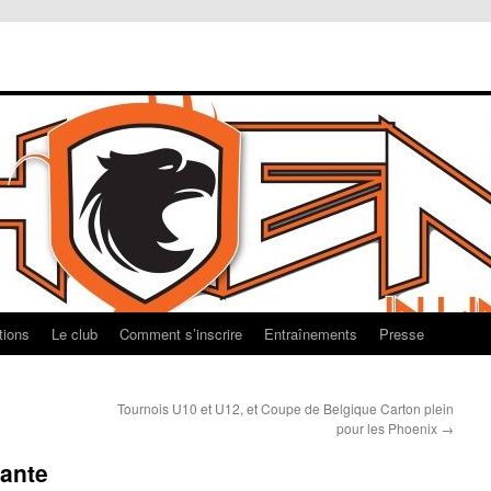
tions
Le club
Comment s’inscrire
Entraînements
Presse
Tournois U10 et U12, et Coupe de Belgique Carton plein
pour les Phoenix
→
rante