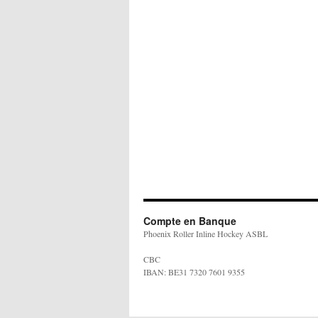
Compte en Banque
Phoenix Roller Inline Hockey ASBL
CBC
IBAN: BE31 7320 7601 9355