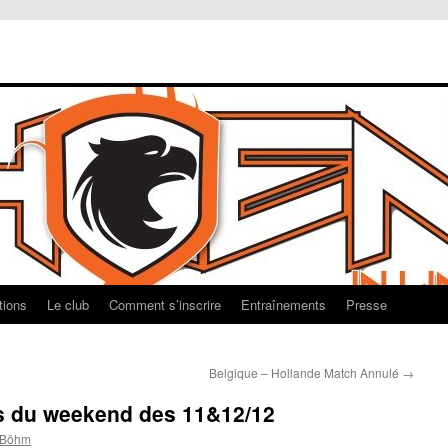
tions
Le club
Comment s’inscrire
Entraînements
Presse
Belgique – Hollande Match Annulé
→
s du weekend des 11&12/12
 Böhm